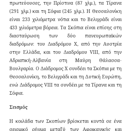
πρωτεύουσες, την Πρίστινα (87 χλμ.), τα Τίρανα
(291 χλμ.) και τη Σόφια (245 χλμ.). Η Θεσσαλονίκη
είναι 233 χιλιόμετρα νότια και το Βελιγράδι είναι
433 χιλιόμετρα βόρεια. Τα Σκόπια είναι επίσης στη
διασταύρωση των δύο πανευρωπαϊκών
διαδρόμων: του Διαδρόμου Χ, από την Αυστρία
στην Ελλάδα, και του Διαδρόμου VIII, από την
Αδριατική-Αλβανία στη Μαύρη Θάλασσα-
Βουλγαρία. Ο Διάδρομος Χ συνδέει τα Σκόπια με τη
Θεσσαλονίκη, το Βελιγράδι και τη Δυτική Ευρώπη,
ενώ Διάδρομος VIII τα συνδέει με τα Τίρανα και τη
Σόφια.
Σεισμός
Η κοιλάδα των Σκοπίων βρίσκεται κοντά σε ένα
σεισμικό ρήγμα μεταξύ των Αφρικανικής και