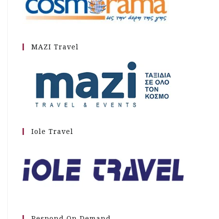
MAZI Travel
Iole Travel
Respond On Demand