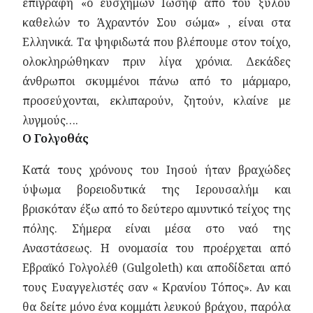
επιγραφή «ο ευσχήμων Ιωσήφ από του ξύλου
καθελών το Άχραντόν Σου σώμα» , είναι στα
Ελληνικά. Τα ψηφιδωτά που βλέπουμε στον τοίχο,
ολοκληρώθηκαν πριν λίγα χρόνια. Δεκάδες
άνθρωποι σκυμμένοι πάνω από το μάρμαρο,
προσεύχονται, εκλιπαρούν, ζητούν, κλαίνε με
λυγμούς….
Ο Γολγοθάς
Κατά τους χρόνους του Ιησού ήταν βραχώδες
ύψωμα βορειοδυτικά της Ιερουσαλήμ και
βρισκόταν έξω από το δεύτερο αμυντικό τείχος της
πόλης. Σήμερα είναι μέσα στο ναό της
Αναστάσεως. Η ονομασία του προέρχεται από
Εβραϊκό Γολγολέθ (Gulgoleth) και αποδίδεται από
τους Ευαγγελιστές σαν « Κρανίου Τόπος». Αν και
θα δείτε μόνο ένα κομμάτι λευκού βράχου, παρόλα