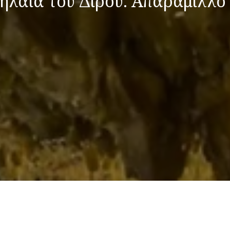
ήλαια του Διρού. Απαράμιλλο