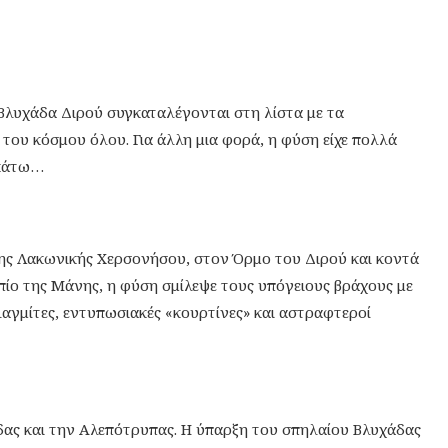
Βλυχάδα Διρού συγκαταλέγονται στη λίστα με τα
 του κόσμου όλου. Για άλλη μια φορά, η φύση είχε πολλά
 κάτω…
της Λακωνικής Χερσονήσου, στον Όρμο του Διρού και κοντά
πίο της Μάνης, η φύση σμίλεψε τους υπόγειους βράχους με
λαγμίτες, εντυπωσιακές «κουρτίνες» και αστραφτεροί
δας και την Αλεπότρυπας. Η ύπαρξη του σπηλαίου Βλυχάδας