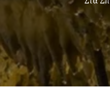
Στα Σπ