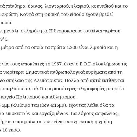
ά πάνθηρα, ύαινας, λιονταριού, ελαφιού, κουναβιού και το
υρώπη. Κοντά στη φυσική του είσοδο έχουν βρεθεί
υσία.
ει μεγάλη σκληρότητα. Η θερμοκρασία του είναι περίπου
9°C.
 μέτρα από τα οποία τα πρώτα 1.200 είναι λιμναία και η
για τους επισκέπτες το 1967, όταν ο Ε.Ο.Τ. ολοκλήρωσε τις
όνια νωρίτερα. Σημαντικά ανθρωπολογικά ευρήματα από τη
νο σπήλαιο της Αλεπότρυπας. Πολλά από αυτά εκτίθενται
υ σπηλαίου αυτού. Για περισσότερες πληροφορίες μπορείτε
υργείο Πολιτισμού και Αθλητισμού.
5μμ (κλείσιμο ταμείων 4:15μμ), έχοντας λάβει όλα τα
ία επισκεπτών και εργαζομένων. Για λόγους ασφαλείας,
, και επισημαίνεται πως είναι υποχρεωτική η χρήση
α 10 ευρώ.