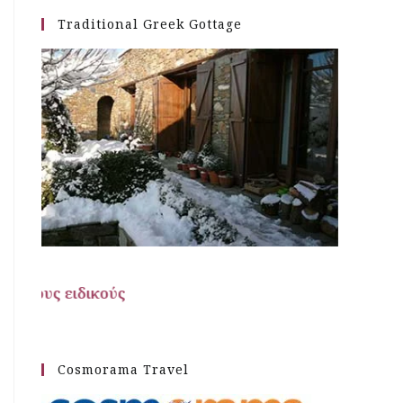
Traditional Greek Gottage
Ταξιδιωτικές προτάσεις από
Cosmorama Travel