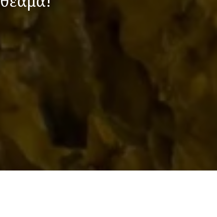
 θέαμα!