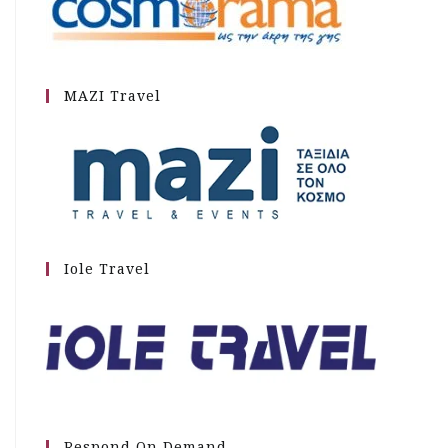
MAZI Travel
Iole Travel
Respond On Demand