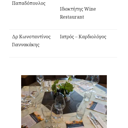
Παπαδόπουλος
Ιδιοκτήτης W
ine
Restaurant
Δρ Κωνσταντίνος
Ιατρός – Καρδιολόγος
Γιαννακάκης