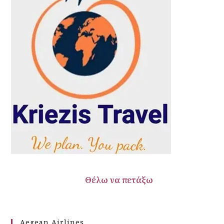
ω να πετάξω
Aegean Airlines