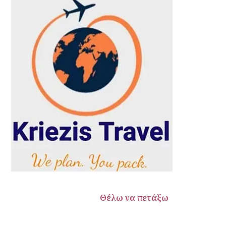
έλω να πετάξω