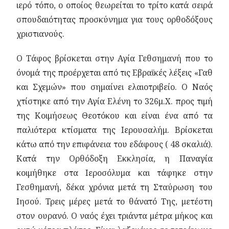
ιερό τόπο, ο οποίος θεωρείται το τρίτο κατά σειρά
σπουδαιότητας προσκύνημα για τους ορθοδόξους
χριστιανούς.
Ο Τάφος βρίσκεται στην Αγία Γεθσημανή που το
όνομά της προέρχεται από τις Εβραϊκές λέξεις «Γαθ
και Σχεμών» που σημαίνει ελαιοτριβείο. Ο Ναός
χτίστηκε από την Αγία Ελένη το 326μ.Χ. προς τιμή
της Κοιμήσεως Θεοτόκου και είναι ένα από τα
παλιότερα κτίσματα της Ιερουσαλήμ. Βρίσκεται
κάτω από την επιφάνεια του εδάφους ( 48 σκαλιά).
Κατά την Ορθόδοξη Εκκλησία, η Παναγία
κοιμήθηκε στα Ιεροσόλυμα και τάφηκε στην
Γεσθημανή, δέκα χρόνια μετά τη Σταύρωση του
Ιησού. Τρεις μέρες μετά το θάνατό Της, μετέστη
στον ουρανό. Ο ναός έχει τριάντα μέτρα μήκος και